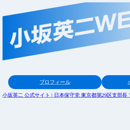
内
容
を
ス
キ
ッ
プ
プロフィール
小坂英二 公式サイト | 日本保守党 東京都第29区支部長