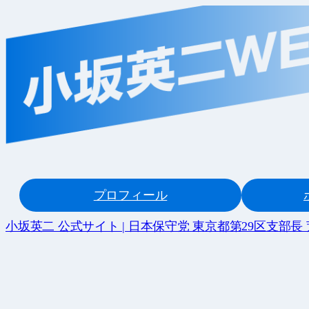
内
容
を
ス
キ
ッ
プ
プロフィール
小坂英二 公式サイト | 日本保守党 東京都第29区支部長