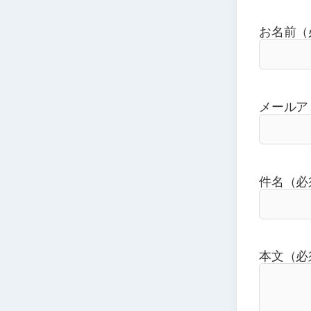
お名前（
メールア
件名（必
本文（必