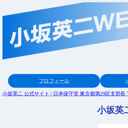
内
容
を
ス
キ
ッ
プ
プロフィール
小坂英二 公式サイト | 日本保守党 東京都第29区支部長
小坂英